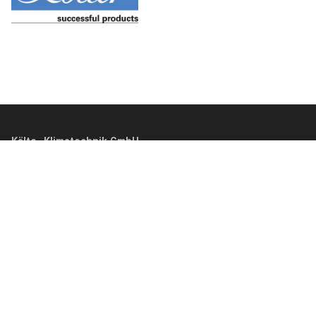
Kälte- Klimatechnik GmbH
Sigmund
Gemeindedingerstraße 50
97892 Kreuzwertheim
Telefon: (09342) 65 66
Telefax: (09342) 3 92 59
E-Mail:
info@kaelte-sigmund.de
VERBANDSMITGLIEDSCHAFTEN